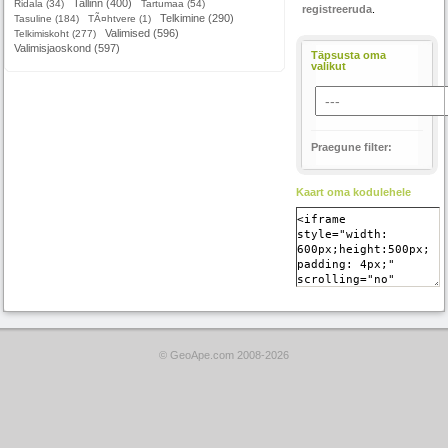
Tallinn (400)
Ridala (34)
Tartumaa (54)
registreeruda
.
Telkimine (290)
Tasuline (184)
TÃ¤htvere (1)
Valimised (596)
Telkimiskoht (277)
Valimisjaoskond (597)
Täpsusta oma
valikut
Praegune filter:
Kaart oma kodulehele
© GeoApe.com 2008-2026