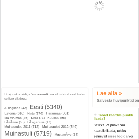
Lae alla »
Huvipunkte sildiga '
suusamatk
' on sildistatud veel lisaks
selliste siltidega:
Salvesta huvipunktid o
Eesti (5340)
3. ringkond (42)
Estonia (610)
Harjumaa (301)
Harju (176)
Tahad kaardile punkti
Ida-Virumaa (35)
Keila (71)
Kuusalu (96)
lisada?
LÃ¤Ã¤ne (53)
LÃ¼ganuse (17)
Selleks, et punkti siia
Muinastuled 2011 (712)
Muinastuled 2012 (549)
kaardile lisada, tuleks
Muinastuli (5719)
MustamÃ¤e (24)
eelnevalt
sisse logida
või