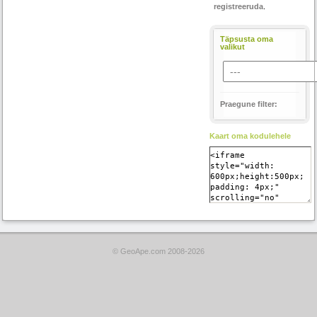
registreeruda
.
Täpsusta oma
valikut
Praegune filter:
Kaart oma kodulehele
© GeoApe.com 2008-2026