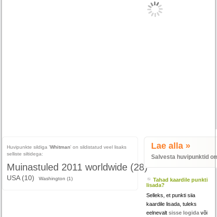
Lae alla »
Huvipunkte sildiga '
Whitman
' on sildistatud veel lisaks
selliste siltidega:
Salvesta huvipunktid o
Muinastuled 2011 worldwide (28)
USA (10)
Washington (1)
Tahad kaardile punkti
lisada?
Selleks, et punkti siia
kaardile lisada, tuleks
eelnevalt
sisse logida
või